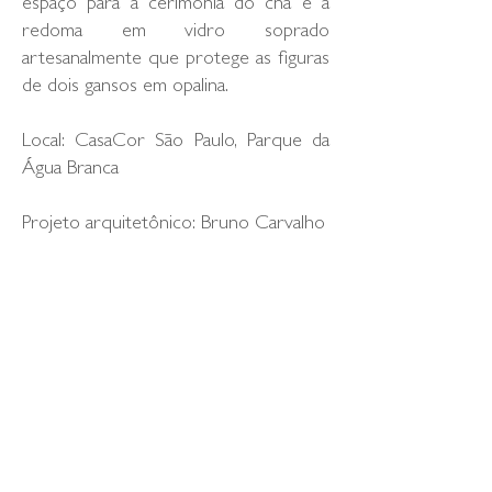
espaço para a cerimônia do chá e a
redoma em vidro soprado
artesanalmente que protege as figuras
de dois gansos em opalina.
Local: CasaCor São Paulo, Parque da
Água Branca
Projeto arquitetônico: Bruno Carvalho
Cliente: Duratex
06.2025
voltar
loja