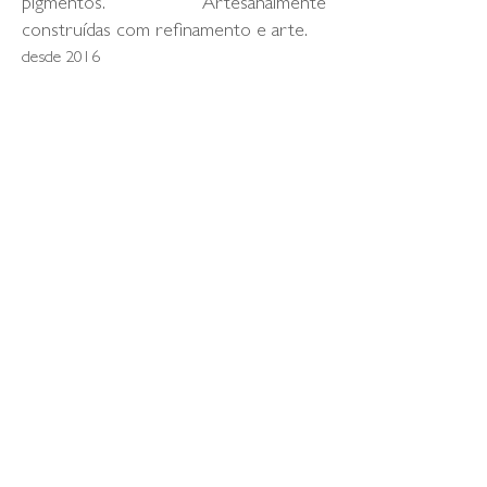
pigmentos. Artesanalmente
construídas com refinamento e arte.
desde 2016
voltar
online
store
follow us
© 2026 estudio manus