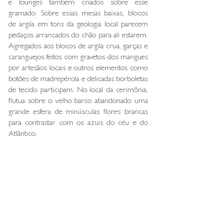
e lounges também criados sobre esse
gramado. Sobre essas mesas baixas, blocos
de argila em tons da geologia local parecem
pedaços arrancados do chão para ali estarem.
Agregados aos blocos de argila crua, garças e
caranguejos feitos com gravetos dos mangues
por artesãos locais e outros elementos como
botões de madrepérola e delicadas borboletas
de tecido participam. No local da cerimônia,
flutua sobre o velho barco abandonado uma
grande esfera de minúsculas flores brancas
para contrastar com os azuis do céu e do
Atlântico.
Local: Pousada Reserva Do Patacho, Praia do
Patacho, Alagoas
Cliente: M+A
3 . 2019
voltar